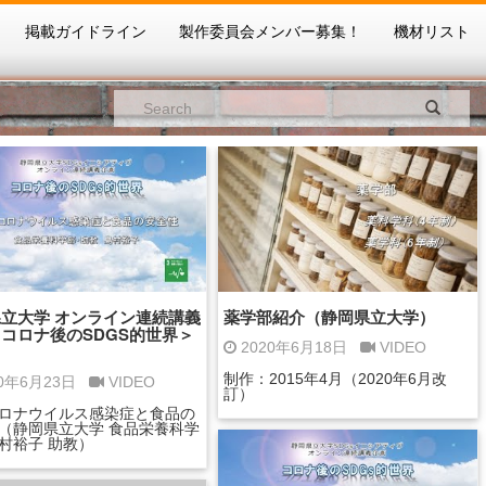
掲載ガイドライン
製作委員会メンバー募集！
機材リスト
立大学 オンライン連続講義
薬学部紹介（静岡県立大学）
コロナ後のSDGS的世界＞
2020年6月18日
VIDEO
制作：2015年4月（2020年6月改
20年6月23日
VIDEO
訂）
ロナウイルス感染症と食品の
（静岡県立大学 食品栄養科学
村裕子 助教）