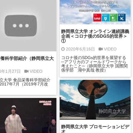
静岡県立大学 オンライン連続講義
企画＜コロナ後のSDGS的世界＞
①
2020年6月16日
VIDEO
栄養科学部紹介（静岡県立大
コロナ後のSDGs的世界を展望する
─アフリカのフィールドワークから
考えたこと─（静岡県立大学 国際関
係学部 湖中真哉 教授）
20年1月27日
VIDEO
立大学 食品栄養科学部紹介
017年7月（2019年7月改
静岡県立大学 プロモーションビデ
オ