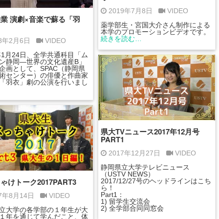
2019年7月8日
VIDEO
業 演劇×音楽で蘇る「羽
薬学部生・宮国大介さん制作による
本学のプロモーションビデオです。
続きを読む…
18年2月6日
VIDEO
8年1月24日、全学共通科目「ム
ン静岡―世界の文化遺産B」
企画として、SPAC（静岡県
術センター）の俳優と作曲家
「羽衣」劇の公演を行いまし
県大TVニュース2017年12月号
PART1
2017年12月27日
VIDEO
静岡県立大学テレビニュース
（USTV NEWS）
ゃけトーク2017PART3
2017/12/27号のヘッドラインはこち
ら！
Part1：
17年8月14日
VIDEO
1) 留学生交流会
2) 全学部合同同窓会
立大学の各学部の１年生が大
１年を通じて学んだこと、体