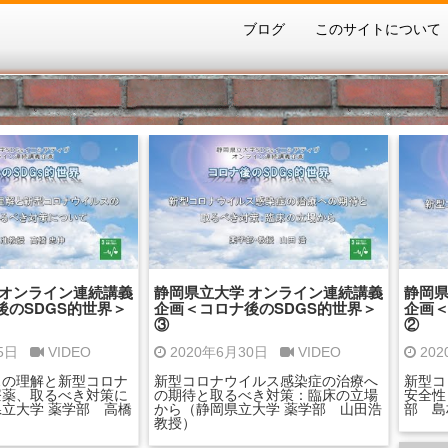
ブログ
このサイトについて
 オンライン連続講義
静岡県立大学 オンライン連続講義
静岡県
後のSDGS的世界＞
企画＜コロナ後のSDGS的世界＞
企画＜
③
②
15日
VIDEO
2020年6月30日
VIDEO
20
スの理解と新型コロナ
新型コロナウイルス感染症の治療へ
新型コ
療薬、取るべき対策に
の期待と取るべき対策：臨床の立場
安全性
立大学 薬学部 高橋
から（静岡県立大学 薬学部 山田浩
部 島
教授）