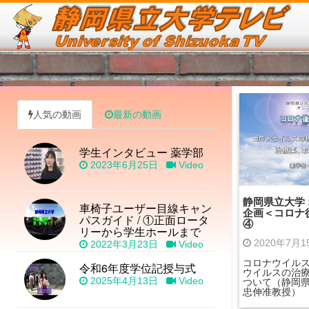
人気の動画
最新の動画
学生インタビュー 薬学部
2023年6月25日
Video
静岡県立大学
車椅子ユーザー目線キャン
企画＜コロナ
パスガイド / ①正面ロータ
④
リーから学生ホールまで
2020年7月
2022年3月23日
Video
コロナウイル
令和6年度学位記授与式
ウイルスの治
2025年4月13日
Video
ついて（静岡県
忠伸准教授）