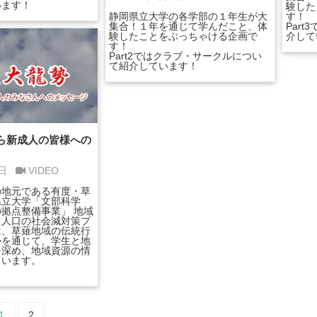
います！
験した
静岡県立大学の各学部の１年生が大
す！
集合！１年を通じて学んだこと、体
Par
験したことをぶっちゃける企画で
介して
す！
Part2ではクラブ・サークルについ
て紹介しています！
ら新成人の皆様への
2日
VIDEO
の地元である有度・草
県立大学「文部科学
拠点整備事業」 地域
た人口の社会減対策プ
は、草薙地域の伝統行
勢を通じて、学生と地
を深め、地域資源の情
ています。
1
2