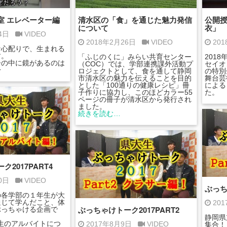
室 エレベーター編
清水区の「食」を通じた魅力発信
公開授
について
衣」
14日
VIDEO
2018年2月26日
VIDEO
20
な心配りで、生まれる
す。
「ふじのくに」みらい共育センター
201
ーの中に鏡があるのは
（COC）では、学部連携課外活動プ
セイオ
〜
ロジェクトとして、食を通して静岡
の特別
市清水区の魅力を伝えることを目的
舞台芸
とした「100通りの健康レシピ」冊
による
子作りに協力し、このほどカラー55
た。
ページの冊子が清水区から発行され
ました。
続きを読む…
2017PART4
20日
VIDEO
ぶっち
の各学部の１年生が大
通じて学んだこと、体
20
ぶっちゃけトーク2017PART2
ぶっちゃける企画で
静岡県
大生のアルバイトにつ
2017年8月9日
VIDEO
集合！