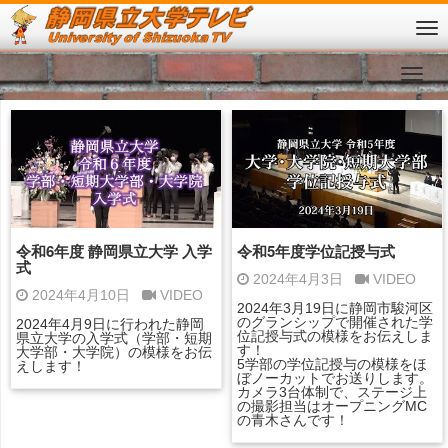
令和6年度 静岡県立大学 入学
令和5年度学位記授与式
式
2024年4月3日
VIDEO
2024年4月10日
VIDEO
2024年3月19日に静岡市駿河区
のグランシップで開催された学
2024年4月9日に行われた静岡
位記授与式の模様をお伝えしま
県立大学の入学式（学部・短期
す！
大学部・大学院）の模様をお伝
5学部の学位記授与の模様をほ
えします！
ぼノーカットでお送りします。
カメラ3台体制で、ステージ上
の撮影担当はオープニングMC
の青木さんです！