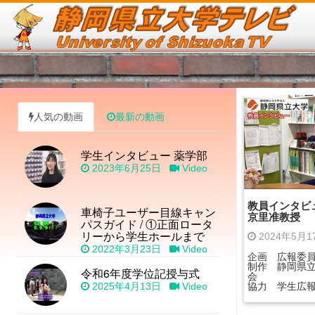
人気の動画
最新の動画
学生インタビュー 薬学部
2023年6月25日
Video
教員インタビュ
車椅子ユーザー目線キャン
京里准教授
パスガイド / ①正面ロータ
リーから学生ホールまで
2024年5月
2022年3月23日
Video
企画 広報委
制作 静岡県
令和6年度学位記授与式
会
2025年4月13日
Video
協力 学生広