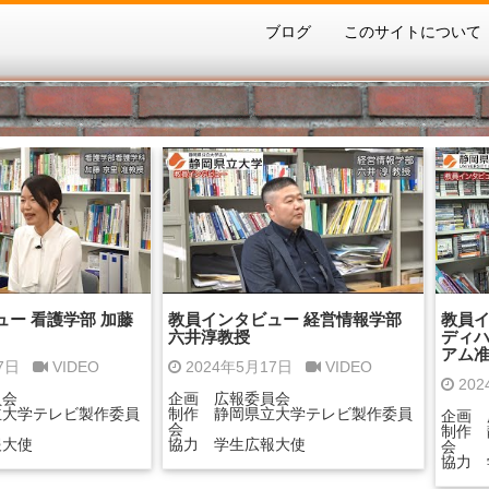
ブログ
このサイトについて
ー 看護学部 加藤
教員インタビュー 経営情報学部
教員イ
六井淳教授
ディ
アム
17日
VIDEO
2024年5月17日
VIDEO
20
員会
企画 広報委員会
立大学テレビ製作委員
制作 静岡県立大学テレビ製作委員
企画 
会
制作 
報大使
協力 学生広報大使
会
協力 