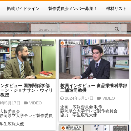
掲載ガイドライン
製作委員会メンバー募集！
機材リスト
ンタビュー 国際関係学部
教員インタビュー 食品栄養科学部
ハーン・ジョナサン・ウィリ
三浦進司教授
准教授
2024年5月17日
VIDEO
24年5月17日
VIDEO
企画 広報委員会 制作
静岡県立大学テレビ製作委員会
広報委員会
協力 学生広報大使
静岡県立大学テレビ製作委員
学生広報大使