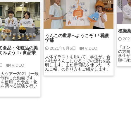
模擬薬
うんこの世界へようこそ！/ 看護
20
学部
て食品・化粧品の美
「オン
2021年8月6日
VIDEO
みよう！/ 食品栄
の方向
学生が
人体イラストを用いて、学生が、食
順に紹
べ物がうんこになるまでの流れを説
明します。また新聞紙を使った「う
6日
VIDEO
んこ帽」の作り方もご紹介します。
大ツアー2021（一般
で制作した動画です。
ムを使用した食品・化
果を調べる実験を行い