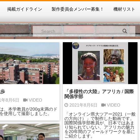
掲載ガイドライン
製作委員会メンバー募集！
機材リスト
散歩
「多様性の大陸」アフリカ / 国際
関係学部
21年8月6日
VIDEO
2021年8月6日
VIDEO
は、本学教員が200g未満のド
を使用して撮影しました。
「オンライン県大ツアー2021（一般
の方向け）」で制作した動画です。
国際関係学部教員が、日本ではあま
り知られていない、アフリカの魅力
を20年間のフィールドワークを基に
ご紹介します。