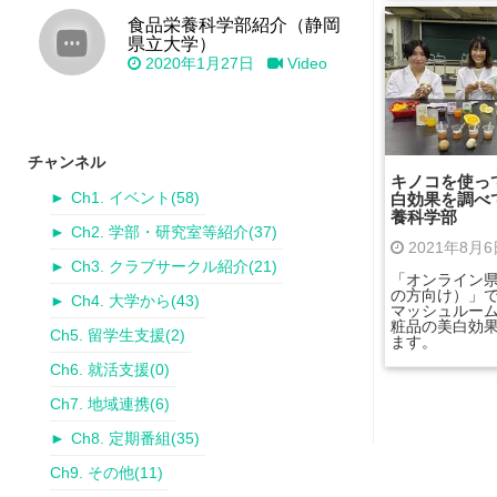
食品栄養科学部紹介（静岡
県立大学）
2020年1月27日
Video
チャンネル
キノコを使っ
白効果を調べて
►
Ch1. イベント
(58)
養科学部
►
Ch2. 学部・研究室等紹介
(37)
2021年8月
►
Ch3. クラブサークル紹介
(21)
「オンライン県
の方向け）」
►
Ch4. 大学から
(43)
マッシュルー
粧品の美白効
Ch5. 留学生支援
(2)
ます。
Ch6. 就活支援
(0)
Ch7. 地域連携
(6)
►
Ch8. 定期番組
(35)
Ch9. その他
(11)