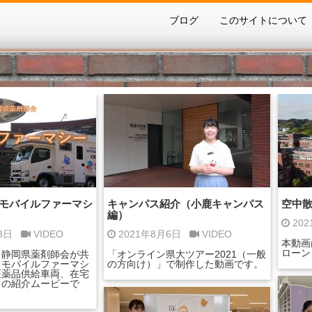
ブログ
このサイトについて
 モバイルファーマシ
キャンパス紹介（小鹿キャンパス
空中
編）
20
23日
VIDEO
2021年8月6日
VIDEO
本動画
ローン
、静岡県薬剤師会が共
「オンライン県大ツアー2021（一般
るモバイルファーマシ
の方向け）」で制作した動画です。
医薬品供給車両、在宅
）の紹介ムービーで