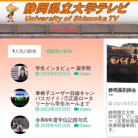
人気の動画
最新の動画
学生インタビュー 薬学部
2023年6月25日
Video
静岡薬剤師会
車椅子ユーザー目線キャン
ー
パスガイド / ①正面ロータ
リーから学生ホールまで
2021年8月
2022年3月23日
Video
静岡県立大学
同管理してい
令和6年度学位記授与式
ー（災害対策
2025年4月13日
Video
医療研修車両
す。