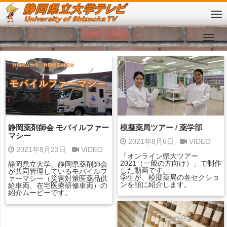
静岡薬剤師会 モバイルファー
模擬薬局ツアー / 薬学部
マシー
2021年8月6日
VIDEO
2021年8月23日
VIDEO
「オンライン県大ツアー
2021（一般の方向け）」で制作
静岡県立大学、静岡県薬剤師会
した動画です。
が共同管理しているモバイルフ
学生が、模擬薬局の各セクショ
ァーマシー（災害対策医薬品供
ンを順に紹介します。
給車両、在宅医療研修車両）の
紹介ムービーです。