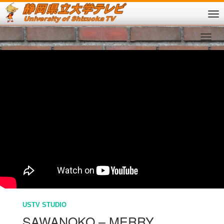
USTV STUDIO
SAWANOKO – MERRY